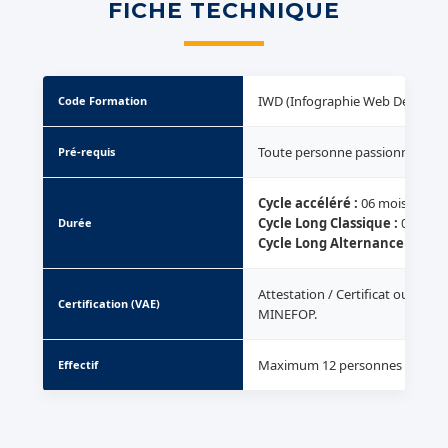
FICHE TECHNIQUE
IWD (Infographie Web Design)
Code Formation
Toute personne passionnée ayan
Pré-requis
Cycle accéléré :
06 mois
Cycle Long Classique :
09 mois 
Durée
Cycle Long Alternance :
07 moi
Attestation / Certificat ou Dipl
Certification (VAE)
MINEFOP.
Maximum 12 personnes par gro
Effectif