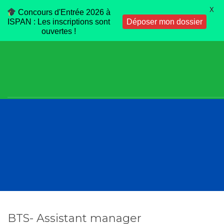
X
Concours d'Entrée 2026 à
ISPAN : Les inscriptions sont
Déposer mon dossier
ouvertes !
BTS- Assistant manager