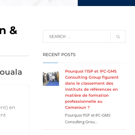
n &
RECENT POSTS
Douala
Pourquoi l’ISP et IFC-GMS
Consulting Group figurent
dans le classement des
instituts de références en
matière de formation
professionnelle au
ent) en
Cameroun ?
ent
Pourquoi l’ISP et IFC-GMS
Consulting Grou...