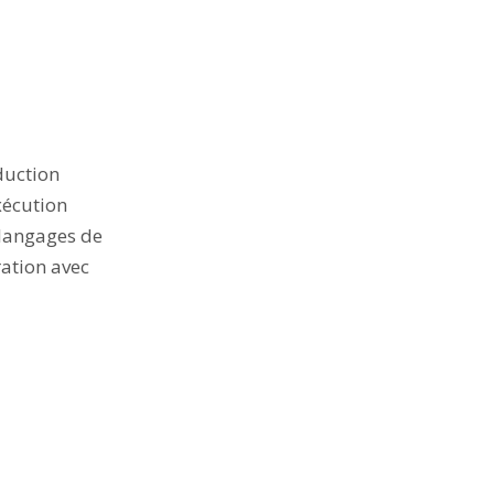
duction
xécution
 langages de
ration avec