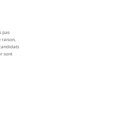
s pas
 raison,
 candidats
ur sont