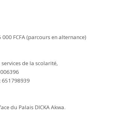
5 000 FCFA (parcours en alternance)
ervices de la scolarité,
-006396
: 651798939
 face du Palais DICKA Akwa.