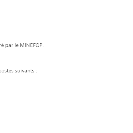
QP/DQP délivré par le MINEFOP.
postes suivants :